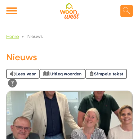
Naar de homepage
Ga naar Hoofd
Home
Nieuws
Naar hoofdinhoud
Naar hoofdnavigatiemenu
Naar zoeken
Nieuws
Lees voor
Uitleg woorden
Simpele tekst