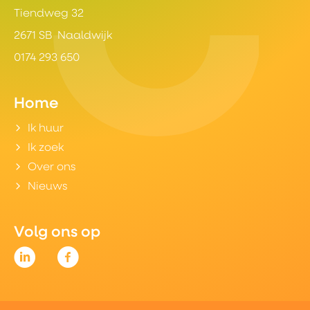
Tiendweg 32
2671 SB Naaldwijk
0174 293 650
Home
Ik huur
Ik zoek
Over ons
Nieuws
Volg ons op