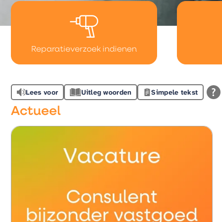
Reparatieverzoek indienen
Lees voor
Uitleg woorden
Simpele tekst
Actueel