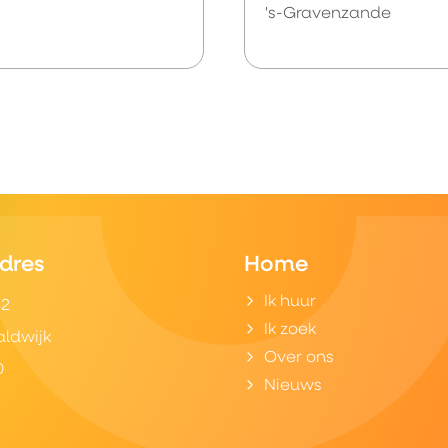
's-Gravenzande
dres
Home
Ik huur
32
Ik zoek
aldwijk
Over ons
0
Nieuws