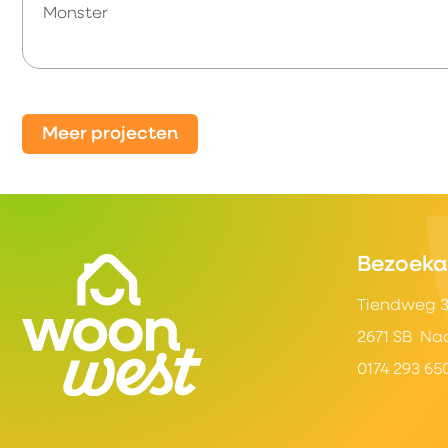
Monster
Meer projecten
Contactinformatie
Bezoeka
Tiendweg 
2671 SB Na
0174 293 65