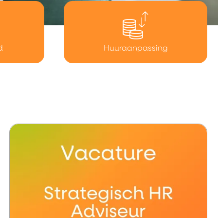
d
Huuraanpassing