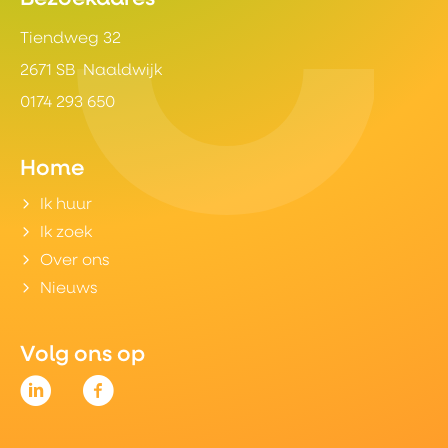
Tiendweg 32
2671 SB Naaldwijk
0174 293 650
Home
Ik huur
Ik zoek
Over ons
Nieuws
Volg ons op