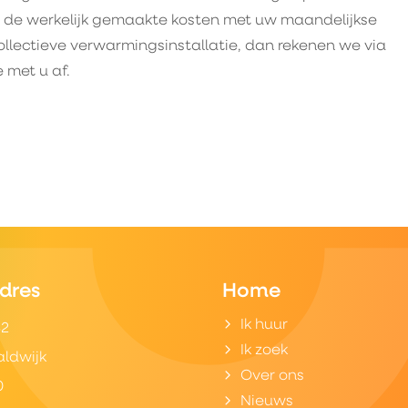
e de werkelijk gemaakte kosten met uw maandelijkse
llectieve verwarmingsinstallatie, dan rekenen we via
 met u af.
dres
Home
Ik huur
32
Ik zoek
aldwijk
Over ons
0
Nieuws