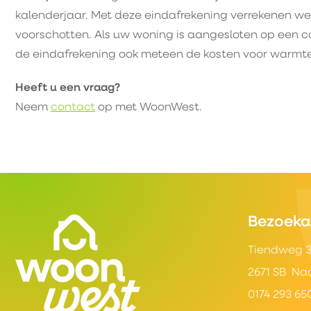
kalenderjaar. Met deze eindafrekening verrekenen w
voorschotten. Als uw woning is aangesloten op een co
de eindafrekening ook meteen de kosten voor warmte
Heeft u een vraag?
Neem
contact
op met WoonWest.
Contactinformatie
Bezoeka
Tiendweg 
2671 SB Na
0174 293 65