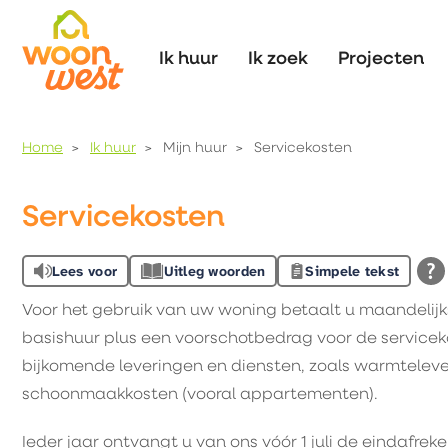
Naar de homepage
Ik huur
Ik zoek
Projecten
Home
Ik huur
Mijn huur
Servicekosten
Naar hoofdinhoud
Naar hoofdnavigatiemenu
Naar zoeken
Servicekosten
Lees voor
Uitleg woorden
Simpele tekst
Voor het gebruik van uw woning betaalt u maandelijk
basishuur plus een voorschotbedrag voor de servicek
bijkomende leveringen en diensten, zoals warmtelever
schoonmaakkosten (vooral appartementen).
Ieder jaar ontvangt u van ons vóór 1 juli de eindafre