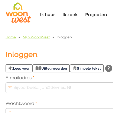
Naar de homepage
Ik huur
Ik zoek
Projecten
Home
Mijn WoonWest
Inloggen
Naar hoofdinhoud
Naar hoofdnavigatiemenu
Naar zoeken
Inloggen
Lees voor
Uitleg woorden
Simpele tekst
Verplicht veld
E-mailadres
*
Verplicht veld
Wachtwoord
*