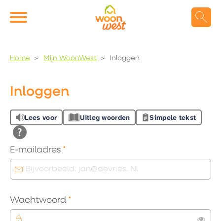
Naar de homepage
Ga naar Hoofd
Home
Mijn WoonWest
Inloggen
Naar hoofdinhoud
Naar hoofdnavigatiemenu
Naar zoeken
Inloggen
Lees voor
Uitleg woorden
Simpele tekst
Verplicht veld
E-mailadres
*
Verplicht veld
Wachtwoord
*