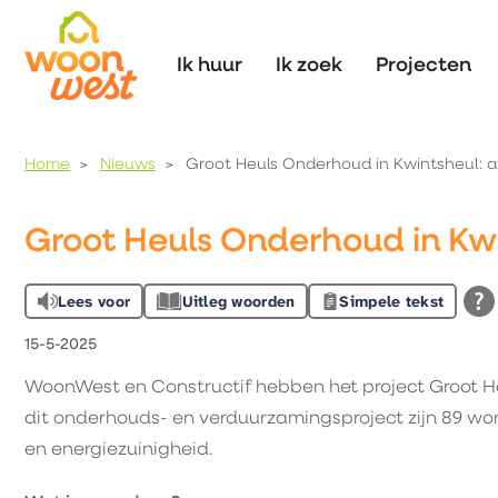
Naar de homepage
Ik huur
Ik zoek
Projecten
Home
Nieuws
Groot Heuls Onderhoud in Kwintsheul: a
Naar hoofdinhoud
Naar hoofdnavigatiemenu
Naar zoeken
Groot Heuls Onderhoud in Kwi
Lees voor
Uitleg woorden
Simpele tekst
15-5-2025
WoonWest en Constructif hebben het project Groot H
dit onderhouds- en verduurzamingsproject zijn 89 wo
en energiezuinigheid.