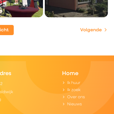
zicht
Volgende
dres
Home
Ik huur
32
Ik zoek
aldwijk
Over ons
0
Nieuws