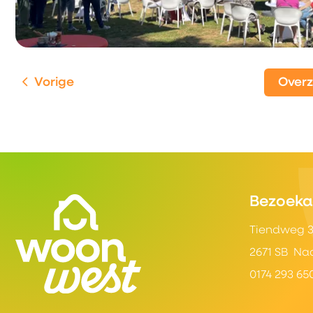
Vorige
Over
Contactinformatie
Bezoeka
Tiendweg 
2671 SB Na
0174 293 65