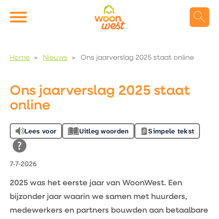
Naar de homepage
Ga naar Hoofd
Home
Nieuws
Ons jaarverslag 2025 staat online
Naar hoofdinhoud
Naar hoofdnavigatiemenu
Naar zoeken
Ons jaarverslag 2025 staat
online
Lees voor
Uitleg woorden
Simpele tekst
7-7-2026
2025 was het eerste jaar van WoonWest. Een
bijzonder jaar waarin we samen met huurders,
medewerkers en partners bouwden aan betaalbare