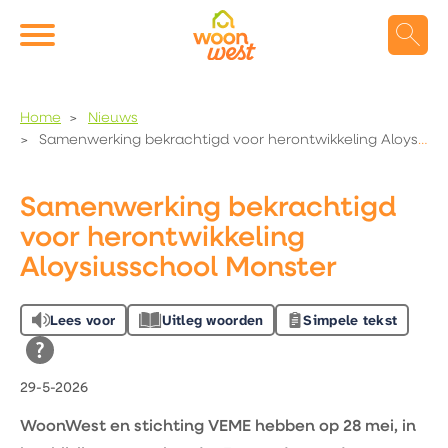
Naar de homepage
Ga naar Hoofd
Home
Nieuws
Samenwerking bekrachtigd voor herontwikkeling Aloysiusschool Monster
Naar hoofdinhoud
Naar hoofdnavigatiemenu
Naar zoeken
Samenwerking bekrachtigd
voor herontwikkeling
Aloysiusschool Monster
Lees voor
Uitleg woorden
Simpele tekst
29-5-2026
WoonWest en stichting VEME hebben op 28 mei, in