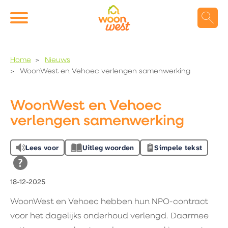
Naar de homepage
Ga naar Hoofd
Home
Nieuws
WoonWest en Vehoec verlengen samenwerking
Naar hoofdinhoud
Naar hoofdnavigatiemenu
Naar zoeken
WoonWest en Vehoec
verlengen samenwerking
Lees voor
Uitleg woorden
Simpele tekst
18-12-2025
WoonWest en Vehoec hebben hun NPO-contract
voor het dagelijks onderhoud verlengd. Daarmee