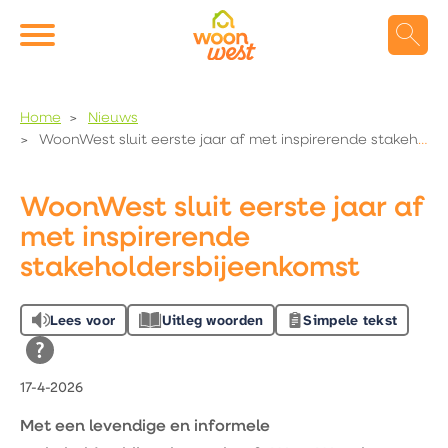
Naar de homepage
Ga naar Hoofd
Home
Nieuws
WoonWest sluit eerste jaar af met inspirerende stakeholdersbijeenkomst
Naar hoofdinhoud
Naar hoofdnavigatiemenu
Naar zoeken
WoonWest sluit eerste jaar af
met inspirerende
stakeholdersbijeenkomst
Lees voor
Uitleg woorden
Simpele tekst
17-4-2026
Met een levendige en informele